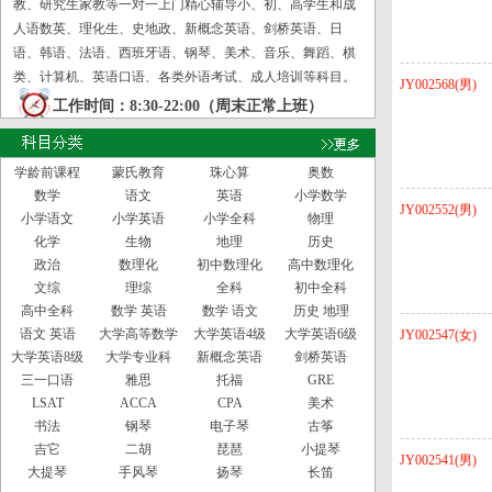
教、研究生家教等一对一上门精心辅导小、初、高学生和成
人语数英、理化生、史地政、新概念英语、剑桥英语、日
语、韩语、法语、西班牙语、钢琴、美术、音乐、舞蹈、棋
类、计算机、英语口语、各类外语考试、成人培训等科目。
JY002568(男)
工作时间：8:30-22:00（周末正常上班）
学龄前课程
蒙氏教育
珠心算
奥数
数学
语文
英语
小学数学
JY002552(男)
小学语文
小学英语
小学全科
物理
化学
生物
地理
历史
政治
数理化
初中数理化
高中数理化
文综
理综
全科
初中全科
高中全科
数学 英语
数学 语文
历史 地理
语文 英语
大学高等数学
大学英语4级
大学英语6级
JY002547(女)
大学英语8级
大学专业科
新概念英语
剑桥英语
三一口语
雅思
托福
GRE
LSAT
ACCA
CPA
美术
书法
钢琴
电子琴
古筝
吉它
二胡
琵琶
小提琴
JY002541(男)
大提琴
手风琴
扬琴
长笛