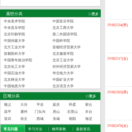
中央美术学院
中国音乐学院
JY002534(男)
中央音乐学院
北京工商大学
北京印刷学院
第二外国语学院
中国传媒大学
中国科学院
北方工业大学
首都经济贸易大学
首都医科大学
北京服装学院
JY002517(女)
中国青年政治学院
北京工业大学
北京化工大学
对外经济贸易大学
中国石油大学
华北电力大学
北京林业大学
中国矿业大学
中国地质大学
北京语言大学
JY002505(男)
顺义
大兴
平谷
延庆
怀柔
密云
昌平
通州
门头沟
房山
石景山
丰台
宣武
崇文
西城
东城
朝阳
海淀
JY002476(女)
常见问题
学习方法
钢琴家教
最新资讯