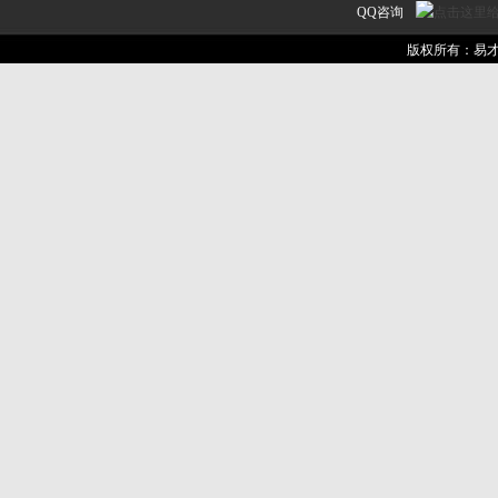
QQ咨询
易才家教网
作为
北京家教
版权所有：易
一家教
服务
中医网